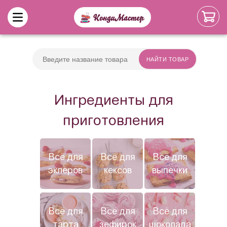
Ингредиенты для
приготовления
Всё для
Всё для
Всё для
эклеров
кексов
выпечки
Всё для
Всё для
Всё для
тарта
зефирок
шоколада