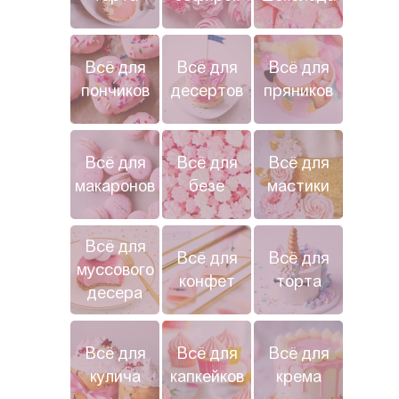
Всё для
Всё для
Всё для
пончиков
десертов
пряников
Всё для
Всё для
Всё для
макаронов
безе
мастики
Всё для
Всё для
Всё для
муссового
конфет
торта
десера
Всё для
Всё для
Всё для
кулича
капкейков
крема