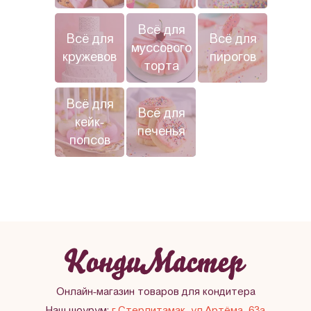
Всё для
Всё для
Всё для
муссового
кружевов
пирогов
торта
Всё для
Всё для
кейк-
печенья
попсов
Онлайн-магазин товаров для кондитера
Наш шоурум:
г.Стерлитамак, ул.Артёма, 63а