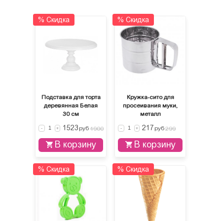
% Скидка
% Скидка
Подставка для торта
Кружка-сито для
деревянная Белая
просеивания муки,
30 см
металл
1523
217
руб
руб
-
+
1900
-
+
299
В корзину
В корзину
% Скидка
% Скидка