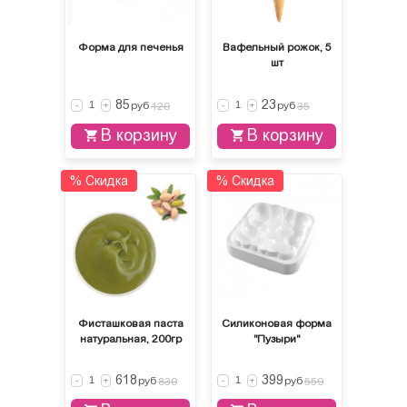
Форма для печенья
Вафельный рожок, 5
шт
85
23
руб
руб
-
+
120
-
+
35
В корзину
В корзину
% Скидка
% Скидка
Фисташковая паста
Силиконовая форма
натуральная, 200гр
"Пузыри"
618
399
руб
руб
-
+
830
-
+
559