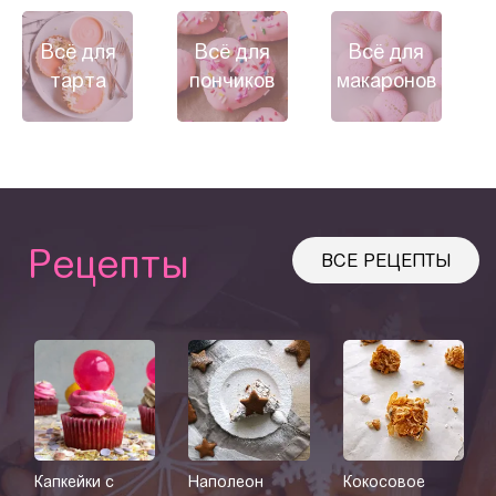
Всё для
Всё для
Всё для
тарта
пончиков
макаронов
Рецепты
ВСЕ РЕЦЕПТЫ
Капкейки с
Наполеон
Кокосовое